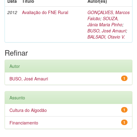
Data
Título
Autor(es)
2012
Avaliação do FNE Rural
GONÇALVES, Marcos
Falcão
;
SOUZA,
Jânia Maria Pinho
;
BUSO, José Amauri
;
BALSADI, Otavio V.
Refinar
Autor
BUSO, José Amauri
1
Assunto
Cultura do Algodão
1
Financiamento
1