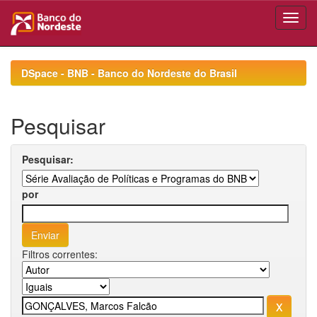
Skip
navigation
DSpace - BNB - Banco do Nordeste do Brasil
Pesquisar
Pesquisar:
por
Filtros correntes: