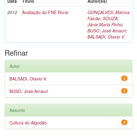
Data
Título
Autor(es)
2012
Avaliação do FNE Rural
GONÇALVES, Marcos
Falcão
;
SOUZA,
Jânia Maria Pinho
;
BUSO, José Amauri
;
BALSADI, Otavio V.
Refinar
Autor
BALSADI, Otavio V.
1
BUSO, José Amauri
1
Assunto
Cultura do Algodão
1