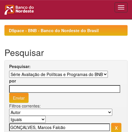
Skip
navigation
DSpace - BNB - Banco do Nordeste do Brasil
Pesquisar
Pesquisar:
por
Filtros correntes: