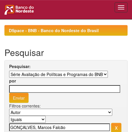
Skip
navigation
DSpace - BNB - Banco do Nordeste do Brasil
Pesquisar
Pesquisar:
por
Filtros correntes: