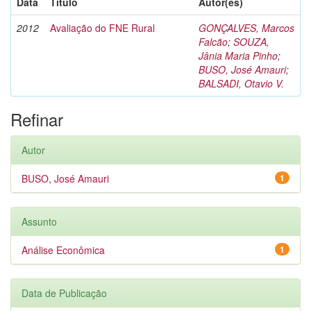
Data
Título
Autor(es)
2012
Avaliação do FNE Rural
GONÇALVES, Marcos
Falcão
;
SOUZA,
Jânia Maria Pinho
;
BUSO, José Amauri
;
BALSADI, Otavio V.
Refinar
Autor
BUSO, José Amauri
1
Assunto
Análise Econômica
1
Data de Publicação