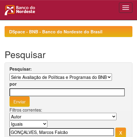
Skip
navigation
DSpace - BNB - Banco do Nordeste do Brasil
Pesquisar
Pesquisar:
por
Filtros correntes: