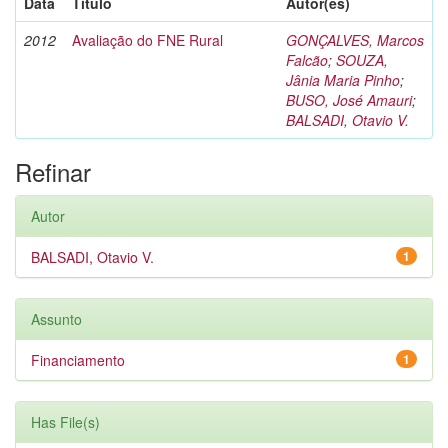
Data
Título
Autor(es)
2012
Avaliação do FNE Rural
GONÇALVES, Marcos
Falcão
;
SOUZA,
Jânia Maria Pinho
;
BUSO, José Amauri
;
BALSADI, Otavio V.
Refinar
Autor
BALSADI, Otavio V.
1
Assunto
Financiamento
1
Has File(s)