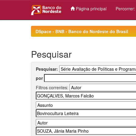
Página principal
Percorrer
Skip
navigation
DSpace - BNB - Banco do Nordeste do Brasil
Pesquisar
Pesquisar:
por
Filtros correntes: