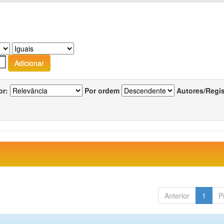
or:
Por ordem
Autores/Regi
Anterior
1
P