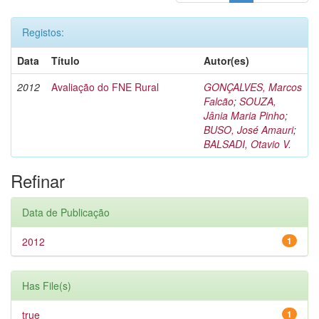
Registos:
Data
Título
Autor(es)
2012
Avaliação do FNE Rural
GONÇALVES, Marcos
Falcão
;
SOUZA,
Jânia Maria Pinho
;
BUSO, José Amauri
;
BALSADI, Otavio V.
Refinar
Data de Publicação
2012
1
Has File(s)
true
1