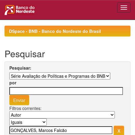
Skip
navigation
DSpace - BNB - Banco do Nordeste do Brasil
Pesquisar
Pesquisar:
por
Filtros correntes: