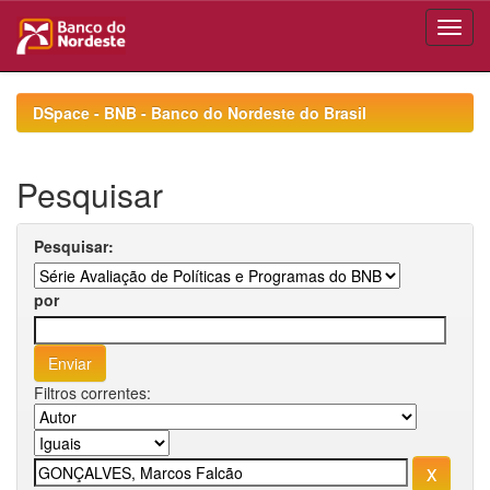
Skip
navigation
DSpace - BNB - Banco do Nordeste do Brasil
Pesquisar
Pesquisar:
por
Filtros correntes: