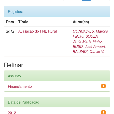
Registos:
Data
Título
Autor(es)
2012
Avaliação do FNE Rural
GONÇALVES, Marcos
Falcão
;
SOUZA,
Jânia Maria Pinho
;
BUSO, José Amauri
;
BALSADI, Otavio V.
Refinar
Assunto
Financiamento
1
Data de Publicação
2012
1