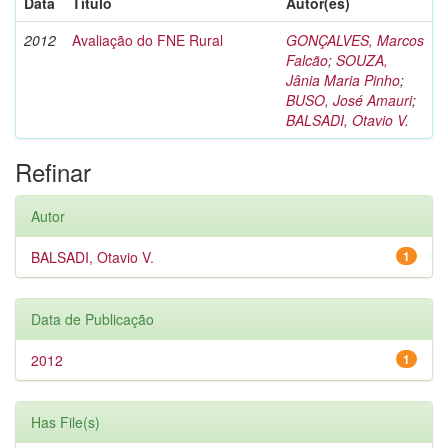
Data
Título
Autor(es)
2012
Avaliação do FNE Rural
GONÇALVES, Marcos
Falcão
;
SOUZA,
Jânia Maria Pinho
;
BUSO, José Amauri
;
BALSADI, Otavio V.
Refinar
Autor
BALSADI, Otavio V.
1
Data de Publicação
2012
1
Has File(s)