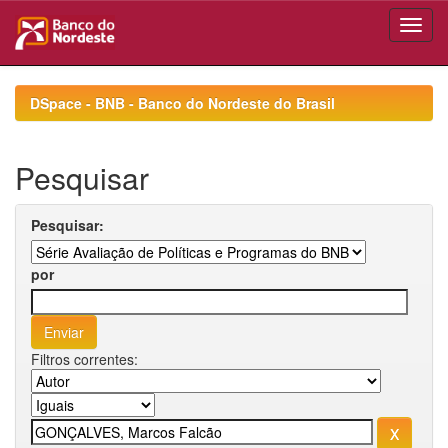
Skip
navigation
DSpace - BNB - Banco do Nordeste do Brasil
Pesquisar
Pesquisar:
por
Filtros correntes: