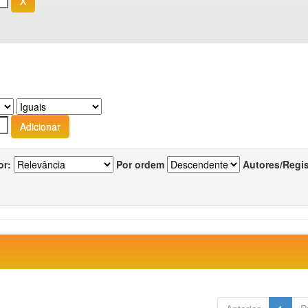
or:
Por ordem
Autores/Regi