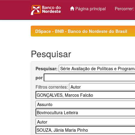
Página principal
Percorrer
Skip
navigation
DSpace - BNB - Banco do Nordeste do Brasil
Pesquisar
Pesquisar:
por
Filtros correntes: