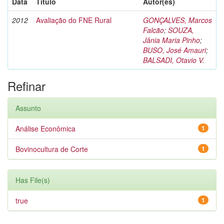
Data
Título
Autor(es)
2012
Avaliação do FNE Rural
GONÇALVES, Marcos
Falcão
;
SOUZA,
Jânia Maria Pinho
;
BUSO, José Amauri
;
BALSADI, Otavio V.
Refinar
Assunto
Análise Econômica
1
Bovinocultura de Corte
1
Has File(s)
true
1