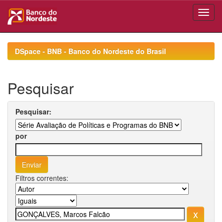
Skip
navigation
DSpace - BNB - Banco do Nordeste do Brasil
Pesquisar
Pesquisar:
por
Filtros correntes: