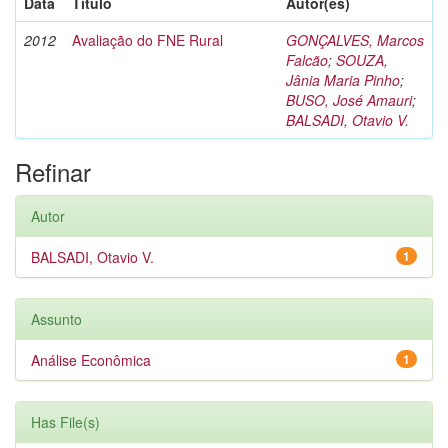
Data
Título
Autor(es)
2012
Avaliação do FNE Rural
GONÇALVES, Marcos
Falcão
;
SOUZA,
Jânia Maria Pinho
;
BUSO, José Amauri
;
BALSADI, Otavio V.
Refinar
Autor
BALSADI, Otavio V.
1
Assunto
Análise Econômica
1
Has File(s)