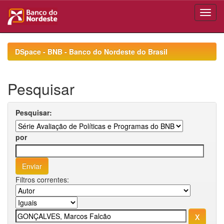
Skip
navigation
DSpace - BNB - Banco do Nordeste do Brasil
Pesquisar
Pesquisar:
por
Filtros correntes: