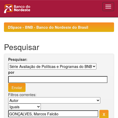
Skip
navigation
DSpace - BNB - Banco do Nordeste do Brasil
Pesquisar
Pesquisar:
por
Filtros correntes: