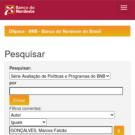
Skip
navigation
DSpace - BNB - Banco do Nordeste do Brasil
Pesquisar
Pesquisar:
por
Filtros correntes: