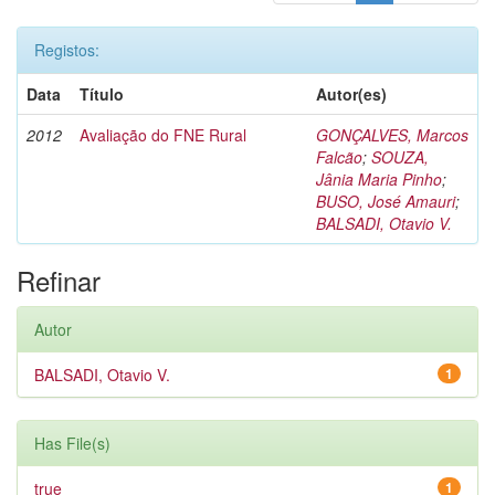
Registos:
Data
Título
Autor(es)
2012
Avaliação do FNE Rural
GONÇALVES, Marcos
Falcão
;
SOUZA,
Jânia Maria Pinho
;
BUSO, José Amauri
;
BALSADI, Otavio V.
Refinar
Autor
BALSADI, Otavio V.
1
Has File(s)
true
1