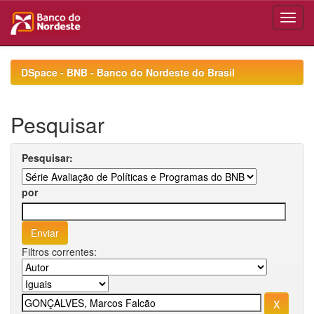
Skip
navigation
DSpace - BNB - Banco do Nordeste do Brasil
Pesquisar
Pesquisar:
por
Filtros correntes: