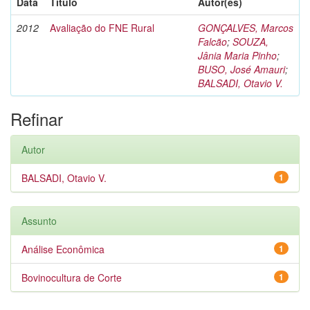
Data
Título
Autor(es)
2012
Avaliação do FNE Rural
GONÇALVES, Marcos
Falcão
;
SOUZA,
Jânia Maria Pinho
;
BUSO, José Amauri
;
BALSADI, Otavio V.
Refinar
Autor
BALSADI, Otavio V.
1
Assunto
Análise Econômica
1
Bovinocultura de Corte
1