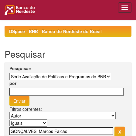
Skip
navigation
DSpace - BNB - Banco do Nordeste do Brasil
Pesquisar
Pesquisar:
por
Filtros correntes: