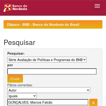
Skip
navigation
DSpace - BNB - Banco do Nordeste do Brasil
Pesquisar
Pesquisar:
por
Filtros correntes: