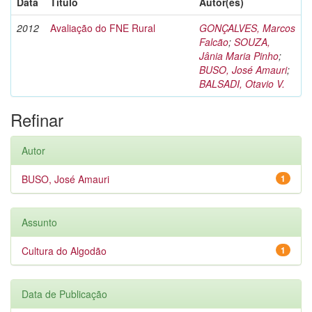
Data
Título
Autor(es)
2012
Avaliação do FNE Rural
GONÇALVES, Marcos
Falcão
;
SOUZA,
Jânia Maria Pinho
;
BUSO, José Amauri
;
BALSADI, Otavio V.
Refinar
Autor
BUSO, José Amauri
1
Assunto
Cultura do Algodão
1
Data de Publicação