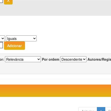
or:
Por ordem
Autores/Regi