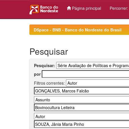
Página principal
Percorrer
Skip
navigation
DSpace - BNB - Banco do Nordeste do Brasil
Pesquisar
Pesquisar:
por
Filtros correntes: