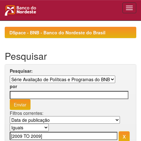
Skip
navigation
DSpace - BNB - Banco do Nordeste do Brasil
Pesquisar
Pesquisar:
por
Filtros correntes: