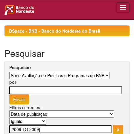
Skip
navigation
DSpace - BNB - Banco do Nordeste do Brasil
Pesquisar
Pesquisar:
por
Filtros correntes: