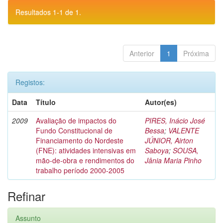
Resultados 1-1 de 1.
Anterior
1
Próxima
Registos:
Data
Título
Autor(es)
2009
Avaliação de impactos do
PIRES, Inácio José
Fundo Constitucional de
Bessa
;
VALENTE
Financiamento do Nordeste
JÚNIOR, Airton
(FNE): atividades intensivas em
Saboya
;
SOUSA,
mão-de-obra e rendimentos do
Jânia Maria Pinho
trabalho período 2000-2005
Refinar
Assunto