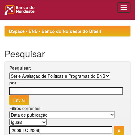
Skip
navigation
DSpace - BNB - Banco do Nordeste do Brasil
Pesquisar
Pesquisar:
por
Filtros correntes: