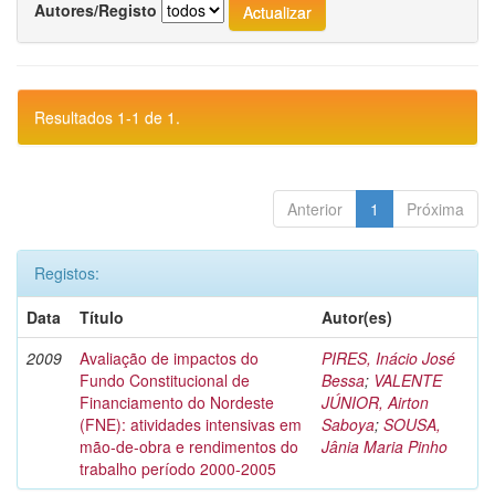
Autores/Registo
Resultados 1-1 de 1.
Anterior
1
Próxima
Registos:
Data
Título
Autor(es)
2009
Avaliação de impactos do
PIRES, Inácio José
Fundo Constitucional de
Bessa
;
VALENTE
Financiamento do Nordeste
JÚNIOR, Airton
(FNE): atividades intensivas em
Saboya
;
SOUSA,
mão-de-obra e rendimentos do
Jânia Maria Pinho
trabalho período 2000-2005