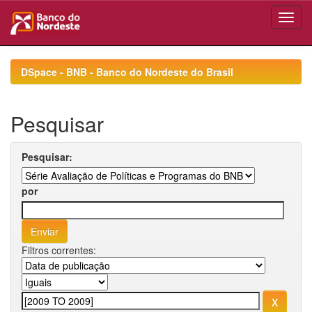
Skip
navigation
DSpace - BNB - Banco do Nordeste do Brasil
Pesquisar
Pesquisar:
por
Filtros correntes: