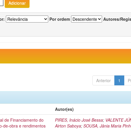
or:
Por ordem
Autores/Regi
Anterior
1
P
Autor(es)
nal de Financiamento do
PIRES, Inácio José Bessa
;
VALENTE JÚ
ão-de-obra e rendimentos
Airton Saboya
;
SOUSA, Jânia Maria Pin