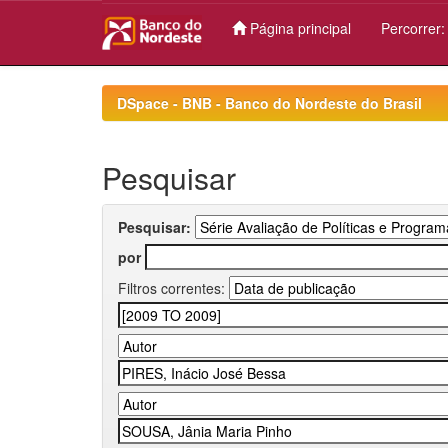
Página principal
Percorrer
Skip
navigation
DSpace - BNB - Banco do Nordeste do Brasil
Pesquisar
Pesquisar:
por
Filtros correntes: