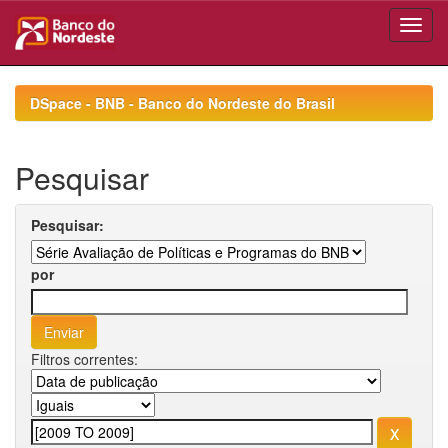
Skip
navigation
DSpace - BNB - Banco do Nordeste do Brasil
Pesquisar
Pesquisar:
por
Filtros correntes: