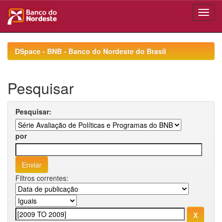
Skip
navigation
DSpace - BNB - Banco do Nordeste do Brasil
Pesquisar
Pesquisar:
por
Filtros correntes: