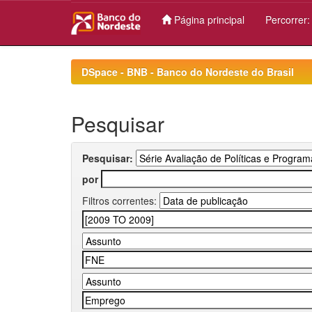
Página principal
Percorrer
Skip
navigation
DSpace - BNB - Banco do Nordeste do Brasil
Pesquisar
Pesquisar:
por
Filtros correntes: