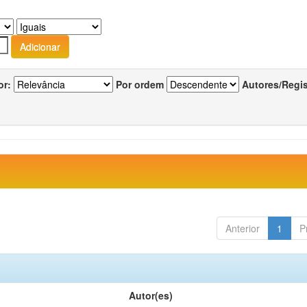
or:
Por ordem
Autores/Regi
Anterior
1
P
Autor(es)