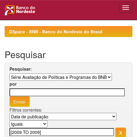
Skip
navigation
DSpace - BNB - Banco do Nordeste do Brasil
Pesquisar
Pesquisar:
por
Filtros correntes: