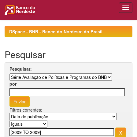
Skip
navigation
DSpace - BNB - Banco do Nordeste do Brasil
Pesquisar
Pesquisar:
por
Filtros correntes: