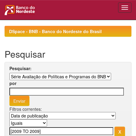
Skip
navigation
DSpace - BNB - Banco do Nordeste do Brasil
Pesquisar
Pesquisar:
por
Filtros correntes: