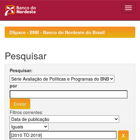
Skip
navigation
DSpace - BNB - Banco do Nordeste do Brasil
Pesquisar
Pesquisar:
por
Filtros correntes: