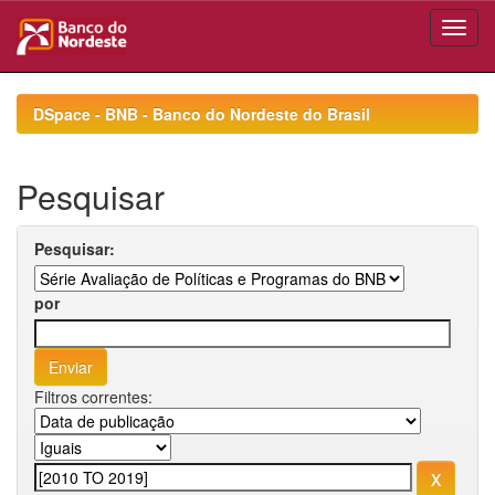
Skip
navigation
DSpace - BNB - Banco do Nordeste do Brasil
Pesquisar
Pesquisar:
por
Filtros correntes: