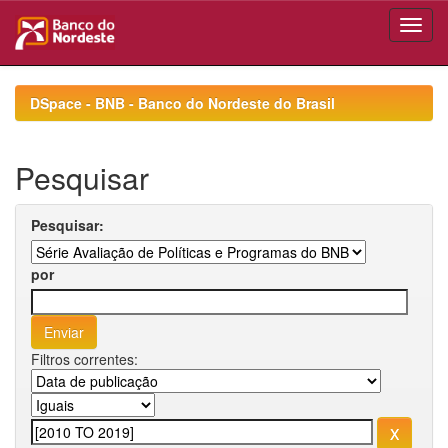
Skip
navigation
DSpace - BNB - Banco do Nordeste do Brasil
Pesquisar
Pesquisar:
por
Filtros correntes: