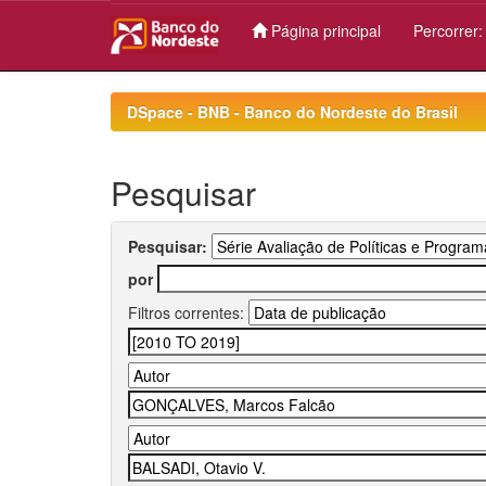
Página principal
Percorrer
Skip
navigation
DSpace - BNB - Banco do Nordeste do Brasil
Pesquisar
Pesquisar:
por
Filtros correntes: