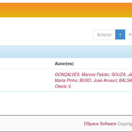
Anterior
1
P
Autor(es)
GONÇALVES, Marcos Falcão
;
SOUZA, Jâ
Maria Pinho
;
BUSO, José Amauri
;
BALSA
Otavio V.
DSpace Software
Copyrig