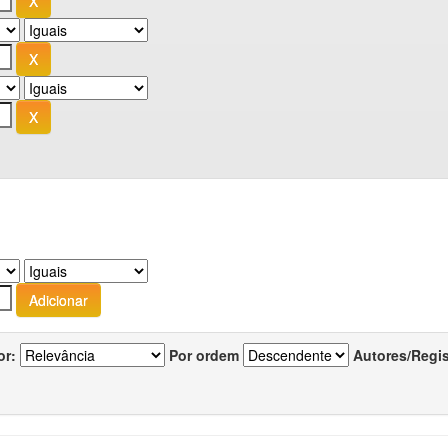
or:
Por ordem
Autores/Regi