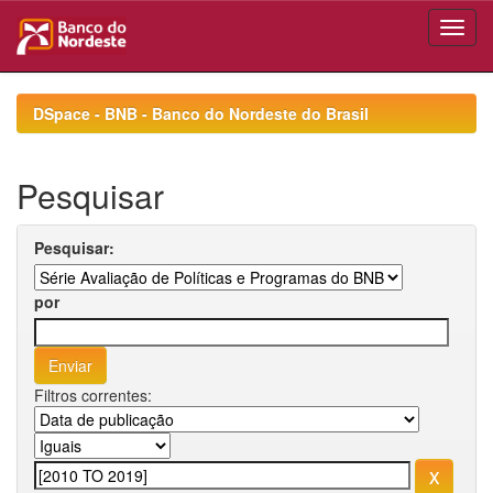
Skip
navigation
DSpace - BNB - Banco do Nordeste do Brasil
Pesquisar
Pesquisar:
por
Filtros correntes: