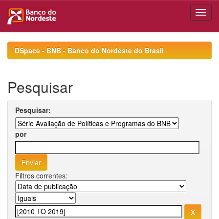
Skip
navigation
DSpace - BNB - Banco do Nordeste do Brasil
Pesquisar
Pesquisar:
por
Filtros correntes: