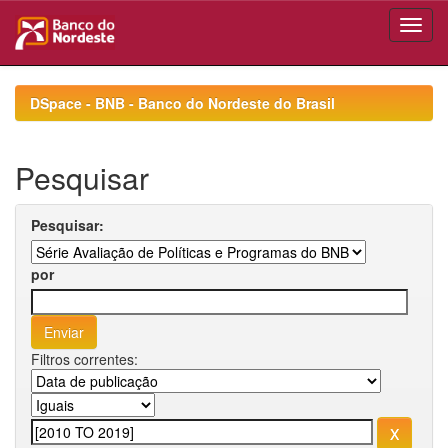
Skip
navigation
DSpace - BNB - Banco do Nordeste do Brasil
Pesquisar
Pesquisar:
por
Filtros correntes: