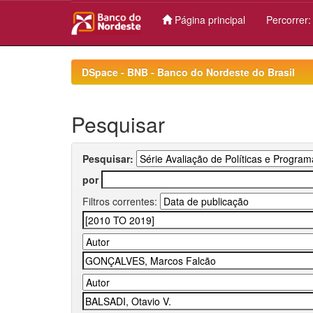
Página principal
Percorrer
Skip
navigation
DSpace - BNB - Banco do Nordeste do Brasil
Pesquisar
Pesquisar:
por
Filtros correntes: