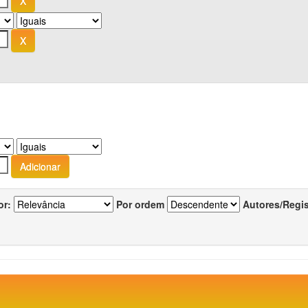
or:
Por ordem
Autores/Regi