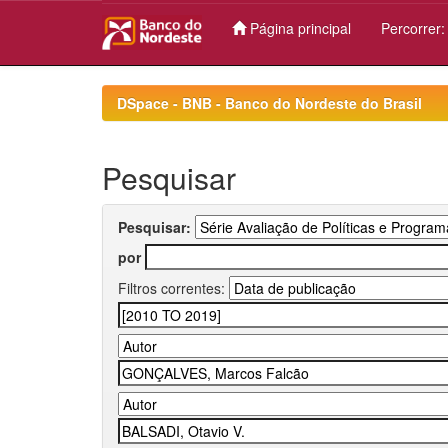
Página principal
Percorrer
Skip
navigation
DSpace - BNB - Banco do Nordeste do Brasil
Pesquisar
Pesquisar:
por
Filtros correntes: