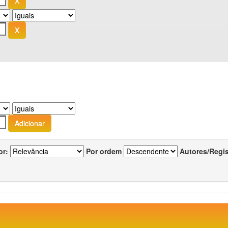
or:
Por ordem
Autores/Regi