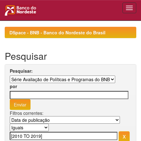
Skip
navigation
DSpace - BNB - Banco do Nordeste do Brasil
Pesquisar
Pesquisar:
por
Filtros correntes: