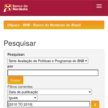
Skip
navigation
DSpace - BNB - Banco do Nordeste do Brasil
Pesquisar
Pesquisar:
por
Filtros correntes: