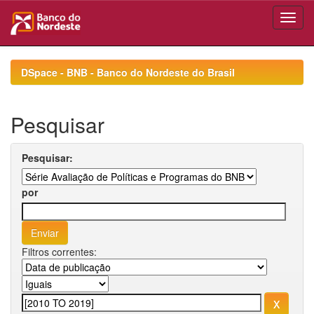
Skip
navigation
DSpace - BNB - Banco do Nordeste do Brasil
Pesquisar
Pesquisar:
por
Filtros correntes: