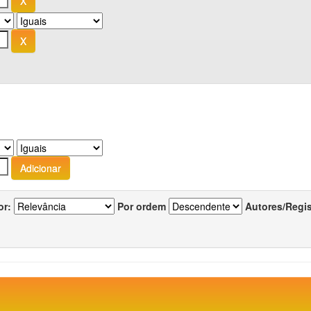
or:
Por ordem
Autores/Regi