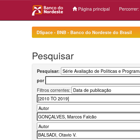
Página principal
Percorrer
Skip
navigation
DSpace - BNB - Banco do Nordeste do Brasil
Pesquisar
Pesquisar:
por
Filtros correntes: