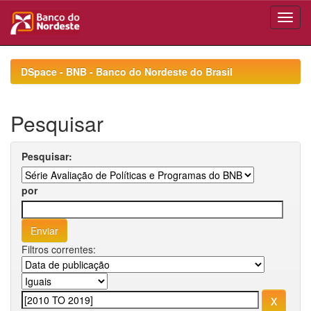
Skip
navigation
DSpace - BNB - Banco do Nordeste do Brasil
Pesquisar
Pesquisar:
por
Filtros correntes: