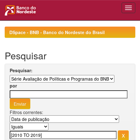
Skip
navigation
DSpace - BNB - Banco do Nordeste do Brasil
Pesquisar
Pesquisar:
por
Filtros correntes: