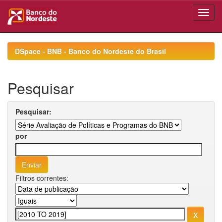
Skip
navigation
DSpace - BNB - Banco do Nordeste do Brasil
Pesquisar
Pesquisar:
por
Filtros correntes: