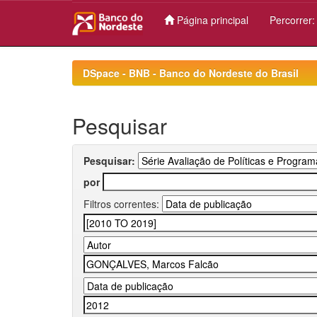
Página principal
Percorrer
Skip
navigation
DSpace - BNB - Banco do Nordeste do Brasil
Pesquisar
Pesquisar:
por
Filtros correntes: