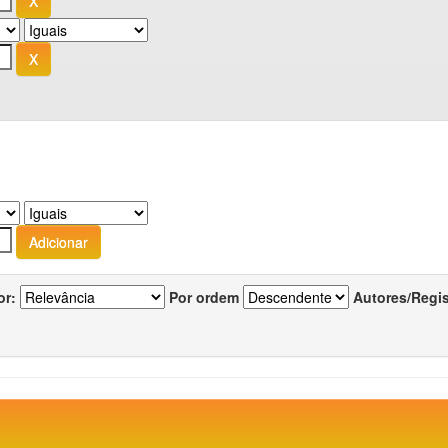
or:
Por ordem
Autores/Regi