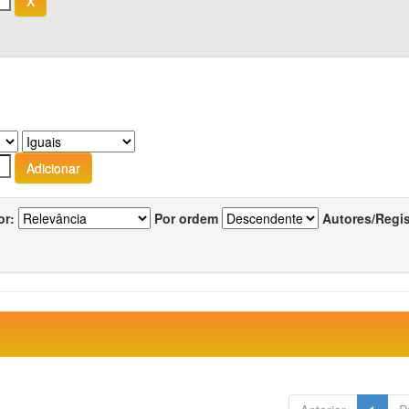
or:
Por ordem
Autores/Regi