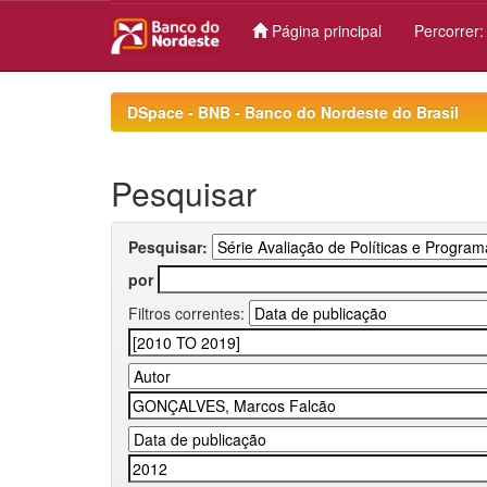
Página principal
Percorrer
Skip
navigation
DSpace - BNB - Banco do Nordeste do Brasil
Pesquisar
Pesquisar:
por
Filtros correntes: