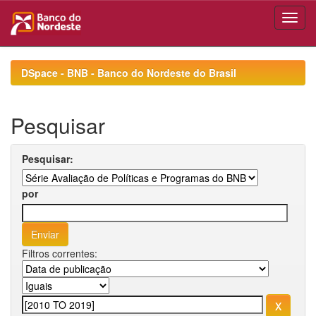
Skip
navigation
DSpace - BNB - Banco do Nordeste do Brasil
Pesquisar
Pesquisar:
por
Filtros correntes: