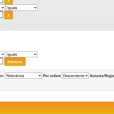
or:
Por ordem
Autores/Regi