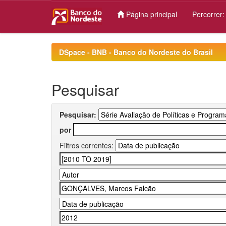
Página principal
Percorrer
Skip
navigation
DSpace - BNB - Banco do Nordeste do Brasil
Pesquisar
Pesquisar:
por
Filtros correntes: