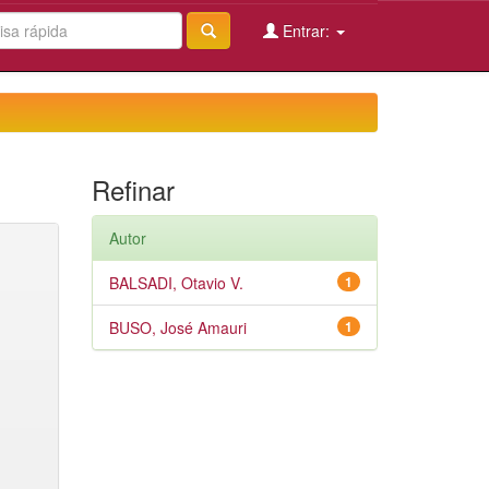
Entrar:
Refinar
Autor
BALSADI, Otavio V.
1
BUSO, José Amauri
1