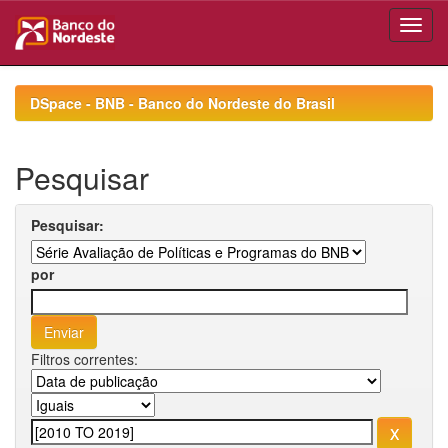
Skip
navigation
DSpace - BNB - Banco do Nordeste do Brasil
Pesquisar
Pesquisar:
por
Filtros correntes: