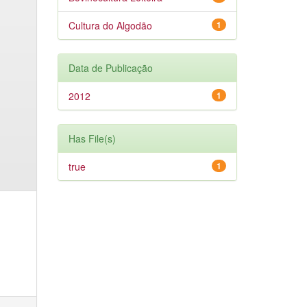
Cultura do Algodão
1
Data de Publicação
2012
1
Has File(s)
true
1