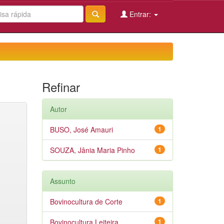
Entrar:
Refinar
Autor
BUSO, José Amauri
1
SOUZA, Jânia Maria Pinho
1
Assunto
Bovinocultura de Corte
1
Bovinocultura Leiteira
1