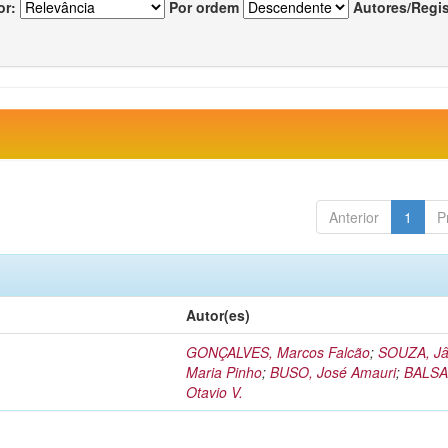
or:
Por ordem
Autores/Regi
Anterior
1
P
Autor(es)
GONÇALVES, Marcos Falcão
;
SOUZA, Jâ
Maria Pinho
;
BUSO, José Amauri
;
BALSA
Otavio V.