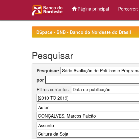
Página principal
Percorrer
Skip
navigation
DSpace - BNB - Banco do Nordeste do Brasil
Pesquisar
Pesquisar:
por
Filtros correntes: