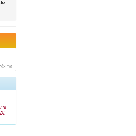
sto
róxima
nia
DI,